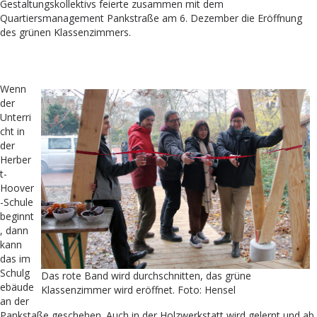
Gestaltungskollektivs feierte zusammen mit dem
Quartiersmanagement Pankstraße am 6. Dezember die Eröffnung
des grünen Klassenzimmers.
Wenn
der
Unterri
cht in
der
Herber
t-
Hoover
-Schule
beginnt
, dann
kann
das im
Schulg
Das rote Band wird durchschnitten, das grüne
ebäude
Klassenzimmer wird eröffnet. Foto: Hensel
an der
Pankstaße geschehen. Auch in der Holzwerkstatt wird gelernt und ab