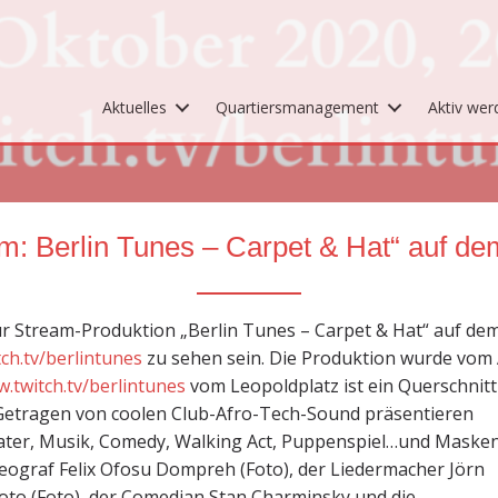
Aktuelles
Quartiersmanagement
Aktiv wer
am: Berlin Tunes – Carpet & Hat“ auf de
 Stream-Produktion „Berlin Tunes – Carpet & Hat“ auf dem
tch.tv/berlintunes
zu sehen sein. Die Produktion wurde vom 
w.twitch.tv/berlintunes
vom Leopoldplatz ist ein Querschnitt
. Getragen von coolen Club-Afro-Tech-Sound präsentieren
eater, Musik, Comedy, Walking Act, Puppenspiel…und Masken
eograf Felix Ofosu Dompreh (Foto), der Liedermacher Jörn
oto (Foto), der Comedian Stan Charminsky und die