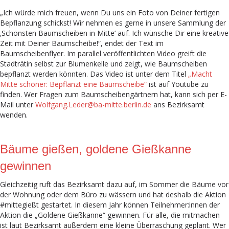
„Ich würde mich freuen, wenn Du uns ein Foto von Deiner fertigen
Bepflanzung schickst! Wir nehmen es gerne in unsere Sammlung der
‚Schönsten Baumscheiben in Mitte‘ auf. Ich wünsche Dir eine kreative
Zeit mit Deiner Baumscheibe!“, endet der Text im
Baumscheibenflyer. Im parallel veröffentlichten Video greift die
Stadträtin selbst zur Blumenkelle und zeigt, wie Baumscheiben
bepflanzt werden könnten. Das Video ist unter dem Titel
„Macht
Mitte schöner: Bepflanzt eine Baumscheibe“
ist auf Youtube zu
finden. Wer Fragen zum Baumscheibengärtnern hat, kann sich per E-
Mail unter
Wolfgang.Leder@ba-mitte.berlin.de
ans Bezirksamt
wenden.
Bäume gießen, goldene Gießkanne
gewinnen
Gleichzeitig ruft das Bezirksamt dazu auf, im Sommer die Bäume vor
der Wohnung oder dem Büro zu wässern und hat deshalb die Aktion
#mittegießt gestartet. In diesem Jahr können Teilnehmer:innen der
Aktion die „Goldene Gießkanne“ gewinnen. Für alle, die mitmachen
ist laut Bezirksamt außerdem eine kleine Überraschung geplant. Wer